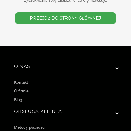
wyszukiwarki, żeby znaleźć to, co Cię interesuje.
PRZEJDŹ DO STRONY GŁÓWNEJ
Linki w stopce
O NAS
Kontakt
O firmie
Blog
OBSŁUGA KLIENTA
Metody płatności