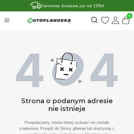
Darmowa dostawa już od 199zł
Rabaty -50% na wybrane produkty
Produk
Otwórz wyszukiwarkę
Strona o podanym adresie
nie istnieje
Przepraszamy, strona której szukasz nie została
znaleziona. Przejdź do Strony głównej lub skorzystaj z